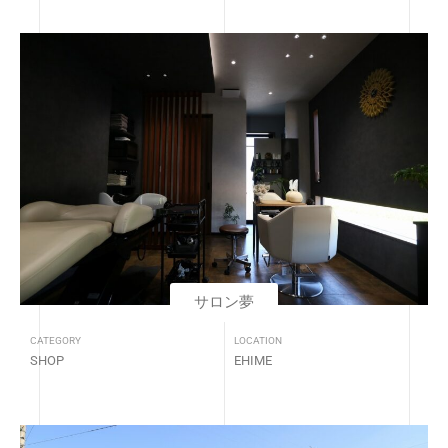
サロン夢
CATEGORY
LOCATION
SHOP
EHIME