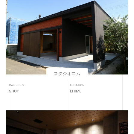
スタジオコム
CATEGORY
LOCATION
SHOP
EHIME