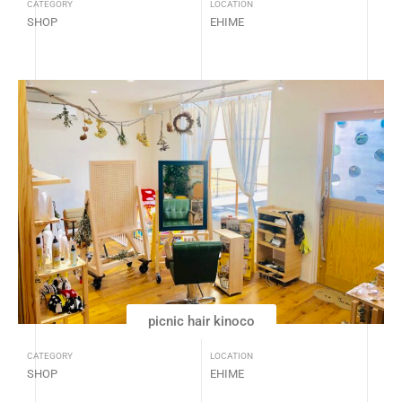
CATEGORY
LOCATION
SHOP
EHIME
picnic hair kinoco
CATEGORY
LOCATION
SHOP
EHIME