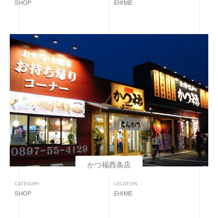
SHOP
EHIME
かつ福西条店
CATEGORY
LOCATION
SHOP
EHIME